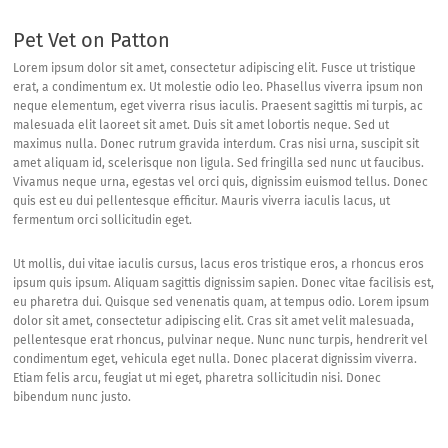
Pet Vet on Patton
Lorem ipsum dolor sit amet, consectetur adipiscing elit. Fusce ut tristique
erat, a condimentum ex. Ut molestie odio leo. Phasellus viverra ipsum non
neque elementum, eget viverra risus iaculis. Praesent sagittis mi turpis, ac
malesuada elit laoreet sit amet. Duis sit amet lobortis neque. Sed ut
maximus nulla. Donec rutrum gravida interdum. Cras nisi urna, suscipit sit
amet aliquam id, scelerisque non ligula. Sed fringilla sed nunc ut faucibus.
Vivamus neque urna, egestas vel orci quis, dignissim euismod tellus. Donec
quis est eu dui pellentesque efficitur. Mauris viverra iaculis lacus, ut
fermentum orci sollicitudin eget.
Ut mollis, dui vitae iaculis cursus, lacus eros tristique eros, a rhoncus eros
ipsum quis ipsum. Aliquam sagittis dignissim sapien. Donec vitae facilisis est,
eu pharetra dui. Quisque sed venenatis quam, at tempus odio. Lorem ipsum
dolor sit amet, consectetur adipiscing elit. Cras sit amet velit malesuada,
pellentesque erat rhoncus, pulvinar neque. Nunc nunc turpis, hendrerit vel
condimentum eget, vehicula eget nulla. Donec placerat dignissim viverra.
Etiam felis arcu, feugiat ut mi eget, pharetra sollicitudin nisi. Donec
bibendum nunc justo.