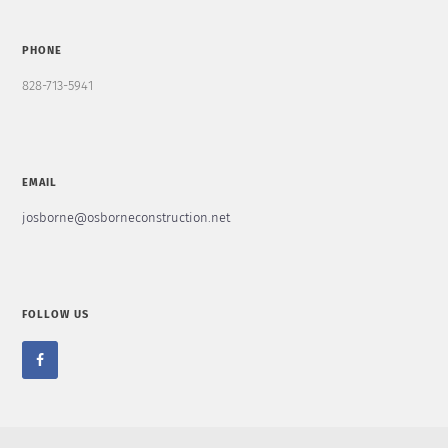
PHONE
828-713-5941
EMAIL
josborne@osborneconstruction.net
FOLLOW US